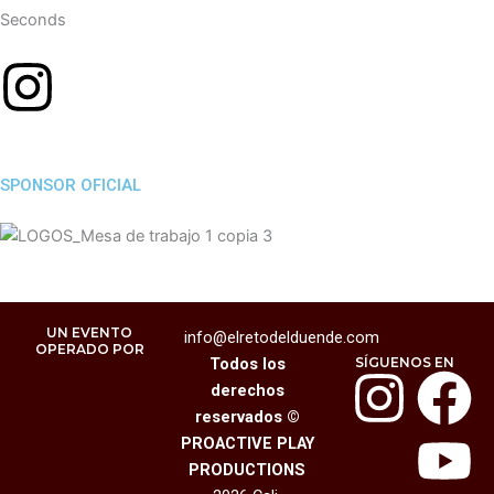
Seconds
SPONSOR OFICIAL
UN EVENTO
info@elretodelduende.com
OPERADO POR
Todos los
SÍGUENOS EN
I
F
Y
derechos
reservados ©
n
a
o
PROACTIVE PLAY
PRODUCTIONS