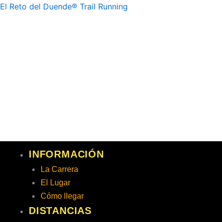
Ir
El Reto del Duende® Trail Running
al
contenido
INFORMACIÓN
La Carrera
El Lugar
Cómo llegar
DISTANCIAS