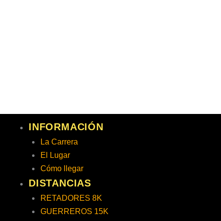
Ir
al
contenido
INFORMACIÓN
La Carrera
El Lugar
Cómo llegar
DISTANCIAS
RETADORES 8K
GUERREROS 15K