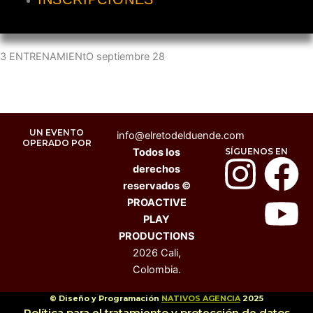
3 ENTRENAMIENtO septiembre 28
UN EVENTO
info@elretodelduende.com
OPERADO POR
Todos los
SÍGUENOS EN
I
F
Y
derechos
reservados ©
n
a
o
PROACTIVE
PLAY
s
c
u
PRODUCTIONS
2026 Cali,
t
e
t
Colombia.
© Diseño y Programación
NATIVOS AGENCIA
2025
Política para el tratamiento y protección de datos