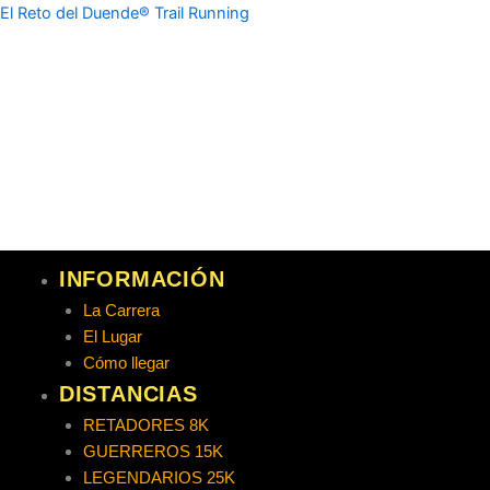
Ir
El Reto del Duende® Trail Running
al
contenido
INFORMACIÓN
La Carrera
El Lugar
Cómo llegar
DISTANCIAS
RETADORES 8K
GUERREROS 15K
LEGENDARIOS 25K